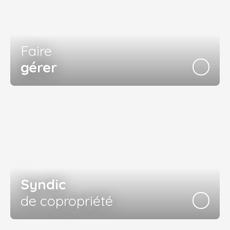
Faire
gérer
Syndic
de copropriété