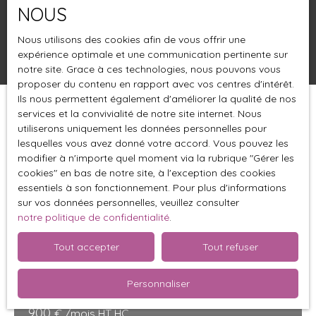
NOUS
Surface min (m²)
Nous utilisons des cookies afin de vous offrir une
expérience optimale et une communication pertinente sur
Rechercher
notre site. Grace à ces technologies, nous pouvons vous
proposer du contenu en rapport avec vos centres d'intérêt.
Ils nous permettent également d'améliorer la qualité de nos
services et la convivialité de notre site internet. Nous
Trier par
Créer une alerte
Pertinence
utiliserons uniquement les données personnelles pour
lesquelles vous avez donné votre accord. Vous pouvez les
modifier à n'importe quel moment via la rubrique ″Gérer les
cookies″ en bas de notre site, à l'exception des cookies
essentiels à son fonctionnement. Pour plus d'informations
sur vos données personnelles, veuillez consulter
notre politique de confidentialité
.
Tout accepter
Tout refuser
Personnaliser
900
€ /mois HT HC