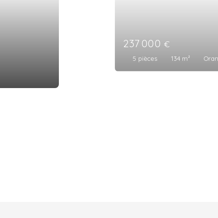
89 000
€
3
pièces
47
m²