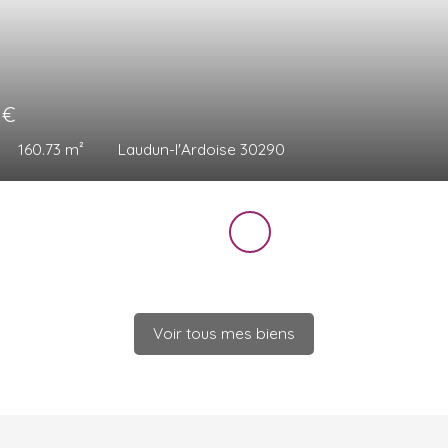
 000
€
èces
134
m²
Orange 84100
Voir tous mes biens