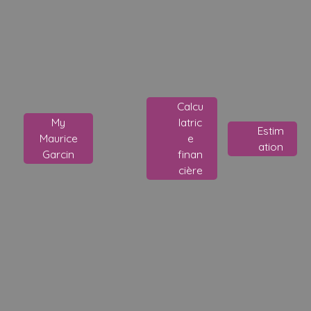
Calcu
My
latric
Estim
Maurice
e
ation
Garcin
finan
cière