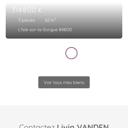
314 800
€
3
pièces
62
m²
L'Isle-sur-la-Sorgue 84800
Voir tous mes biens
Contactez
Livin VANDEN