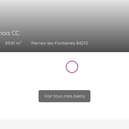
mois CC
89.61
m²
Pernes-les-Fontaines 84210
Voir tous mes biens