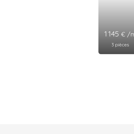
1 145
€ /
3
pièces