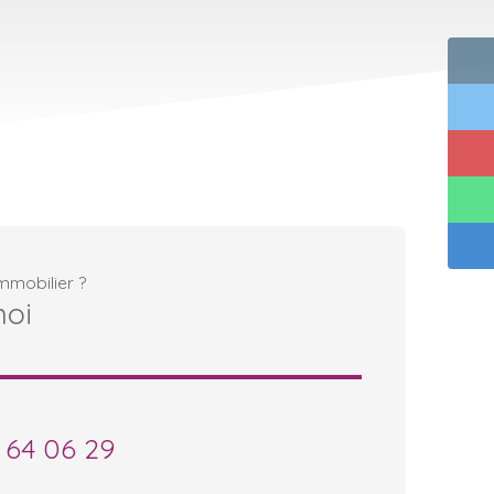
mmobilier ?
moi
 64 06 29