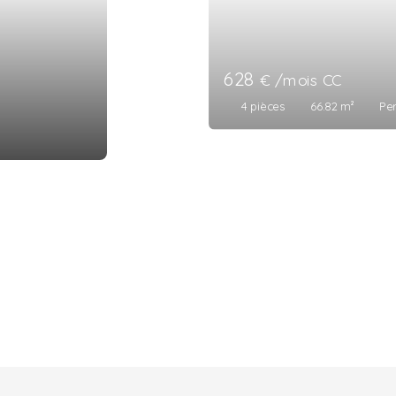
628
€ /mois CC
4
pièces
66.82
m²
Pe