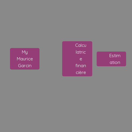
Calcu
My
latric
Estim
Maurice
e
ation
Garcin
finan
cière