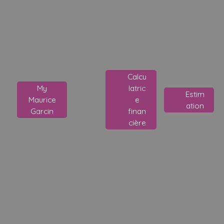
Calcu
My
latric
Estim
Maurice
e
ation
Garcin
finan
cière