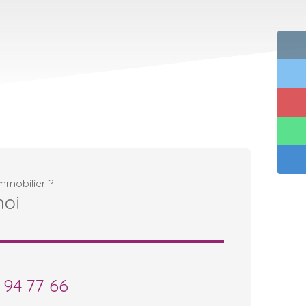
mmobilier ?
moi
 94 77 66