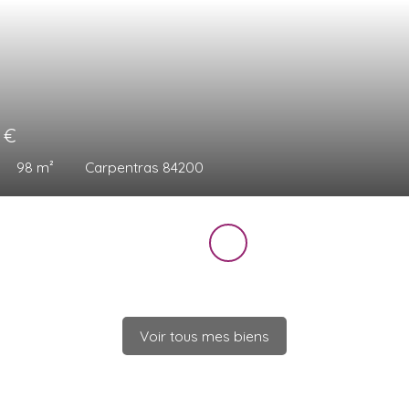
0
€
98
m²
Carpentras 84200
Voir tous mes biens