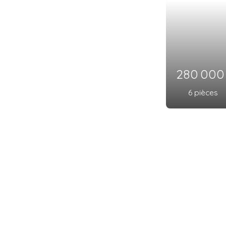
280 00
6
pièces