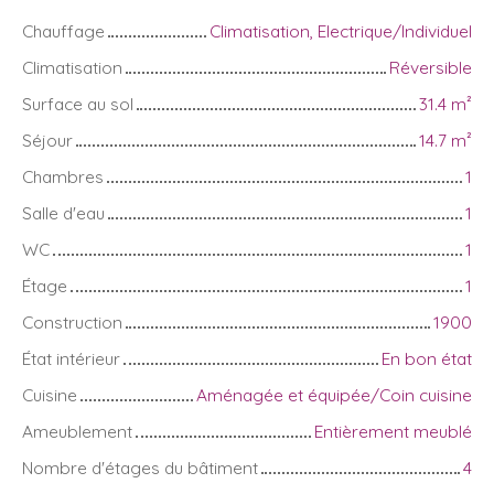
Chauffage
Climatisation, Electrique/Individuel
Climatisation
Réversible
Surface au sol
31.4
m²
Séjour
14.7
m²
Chambres
1
Salle d'eau
1
WC
1
Étage
1
Construction
1900
État intérieur
En bon état
Cuisine
Aménagée et équipée/Coin cuisine
Ameublement
Entièrement meublé
Nombre d'étages du bâtiment
4