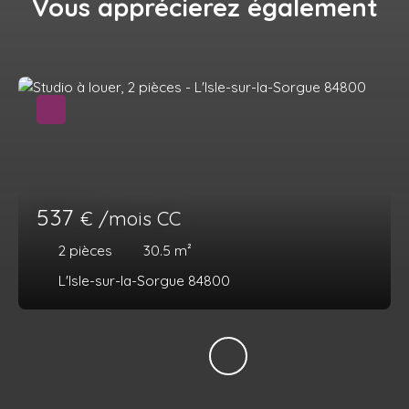
Vous apprécierez
également
537
€ /mois CC
2
pièces
30.5
m²
L'Isle-sur-la-Sorgue 84800