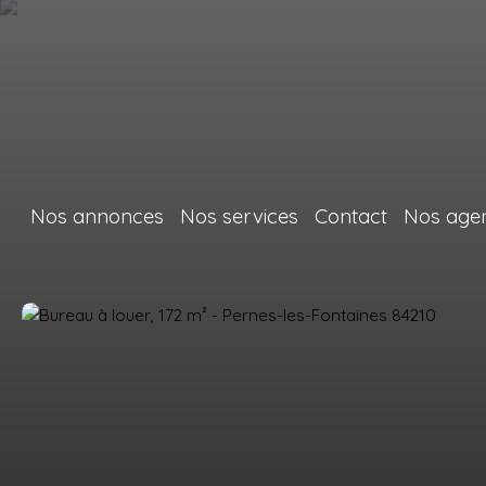
Nos annonces
Nos services
Contact
Nos age