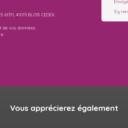
Envoye
S'y re
CS 61311, 41013 BLOIS CEDEX.
ent de vos données
tre
politique de
Vous apprécierez
également