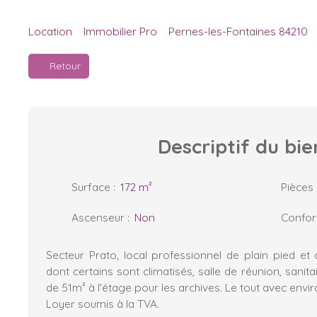
Location
Immobilier Pro
Pernes-les-Fontaines 84210
Retour
Descriptif
du bie
Surface
:
172
m²
Pièces
Ascenseur
:
Non
Confo
Secteur Prato, local professionnel de plain pied e
dont certains sont climatisés, salle de réunion, sanitai
de 51m² à l'étage pour les archives. Le tout avec envi
Loyer soumis à la TVA.