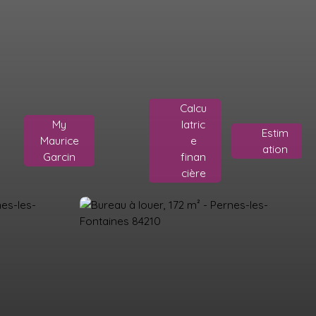
Calcu
My
latric
Estim
Maurice
e
ation
Garcin
finan
cière