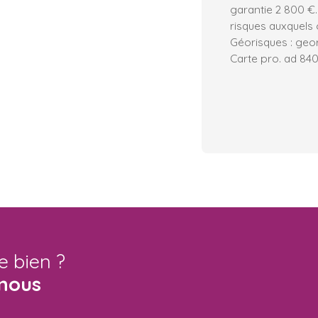
garantie 2 800 €.
risques auxquels 
Géorisques : geor
Carte pro. ad 84
e bien ?
nous