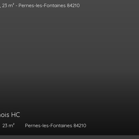
50
€ /mois HC
75
m²
Carpentras 84200