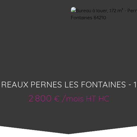
REAUX PERNES LES FONTAINES - 11
2 800
€ /mois HT HC