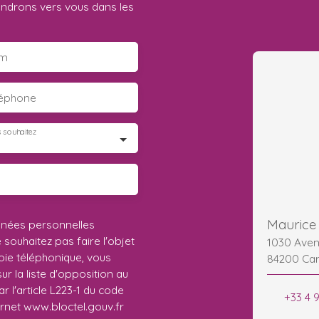
iendrons vers vous dans les
m
léphone
 souhaitez
nnées personnelles
ouhaitez pas faire l'objet
1030 Aven
ie téléphonique, vous
84200 Ca
r la liste d'opposition au
 l'article L223-1 du code
+33 4 
ernet www.bloctel.gouv.fr