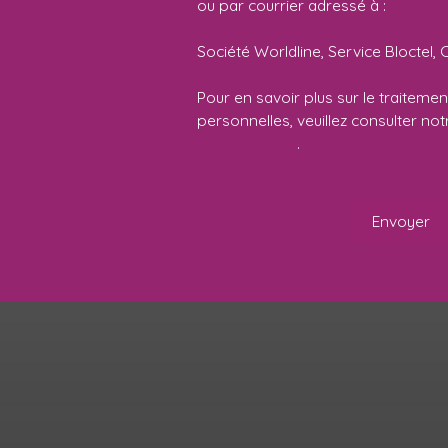
ou par courrier adressé à :
Société Worldline, Service Bloctel, 
Pour en savoir plus sur le traitem
personnelles, veuillez consulter no
confidentialité
.
Envoyer