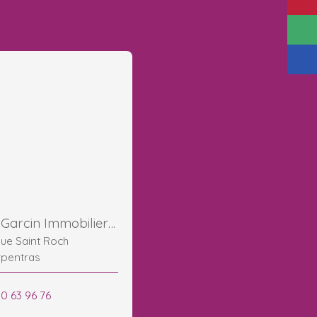
Maurice Garcin Immobilier Carpentras GESTION LOCATION SYNDIC
ue Saint Roch
rpentras
90 63 96 76