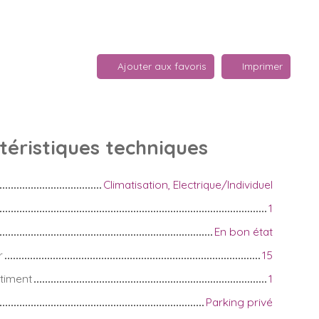
Ajouter aux favoris
Imprimer
téristiques
techniques
Climatisation, Electrique/Individuel
1
En bon état
r
15
timent
1
Parking privé