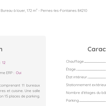
Bureau à louer, 172 m² - Pernes-les-Fontaines 84210
n
Carac
Chauffage
:
12
Étage
rme ERP
:
Oui
État intérieur
Stationnement extérieu
t comprenant 11 bureaux
res et cuisine. Une salle
Nombre d'étages du bâ
ron 15 places de parking.
Parking