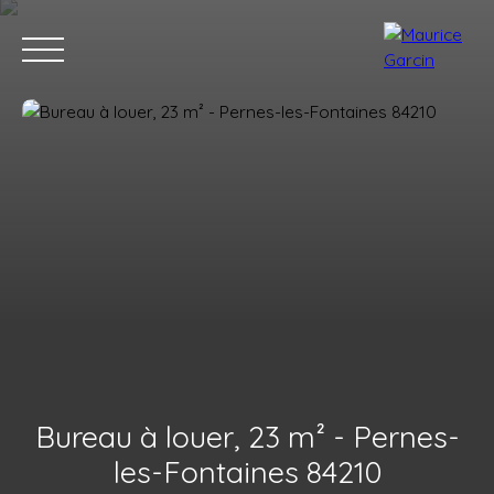
Nos annonces
Nos services
Contact
Nos age
Bureau à louer, 23 m² - Pernes-
les-Fontaines 84210