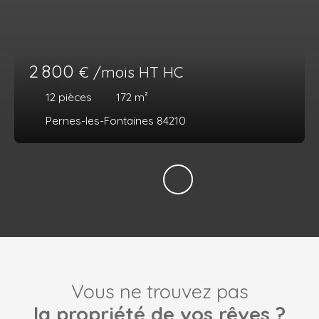
2 800
€ /mois HT HC
12
pièces
172
m²
Pernes-les-Fontaines 84210
Vous ne trouvez pas
la propriété de vos rêves ?