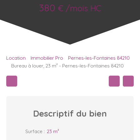
380
€ /mois HC
Location
Immobilier Pro
Pernes-les-Fontaines 84210
Bureau à louer, 23 m² - Pernes-les-Fontaines 84210
Descriptif
du bien
Surface
:
23
m²