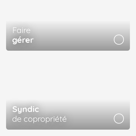
Faire
gérer
Syndic
de copropriété