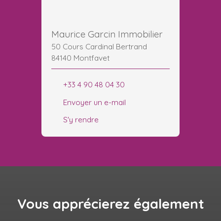
Maurice Garcin Immobilier
50 Cours Cardinal Bertrand
84140 Montfavet
+33 4 90 48 04 30
Envoyer un e-mail
S'y rendre
Vous apprécierez
également