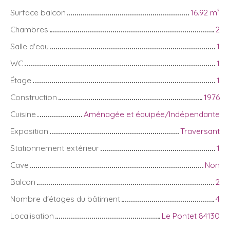
Surface balcon
16.92
m²
Chambres
2
Salle d'eau
1
WC
1
Étage
1
Construction
1976
Cuisine
Aménagée et équipée/Indépendante
Exposition
Traversant
Stationnement extérieur
1
Cave
Non
Balcon
2
Nombre d'étages du bâtiment
4
Localisation
Le Pontet 84130