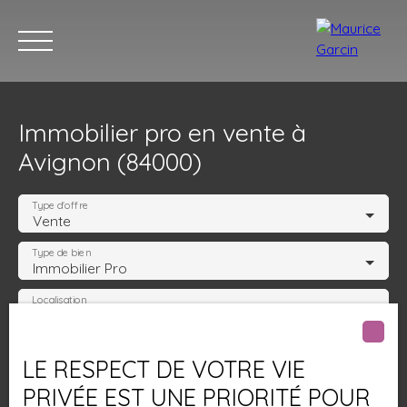
Immobilier pro en vente à
Avignon (84000)
Type d'offre
Vente
Type de bien
Nos annonces
Nos services
Contact
Nos age
Immobilier Pro
Localisation
Avignon (84000)
Budget max (€)
LE RESPECT DE VOTRE VIE
PRIVÉE EST UNE PRIORITÉ POUR
Surface min (m²)