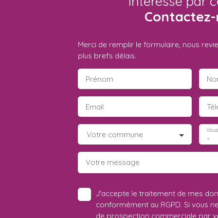
Intéressé par c
Contactez-
Merci de remplir le formulaire, nous rev
plus brefs délais.
Prénom
No
Email
Té
Vous
Votre commune
-
Votre message
J'accepte le traitement de mes do
conformément au RGPD. Si vous ne s
de prospection commerciale par vo