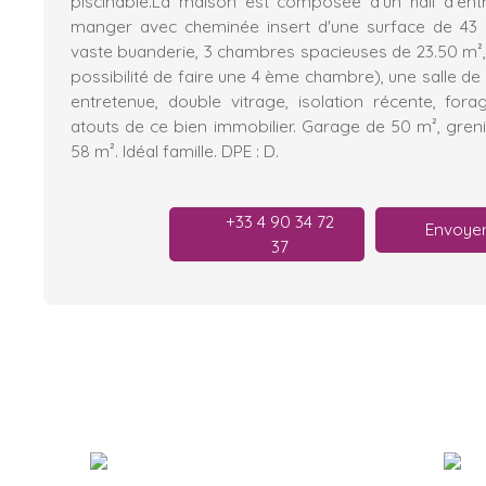
piscinable.La maison est composée d'un hall d'entr
manger avec cheminée insert d'une surface de 43 m
vaste buanderie, 3 chambres spacieuses de 23.50 m², 
possibilité de faire une 4 ème chambre), une salle de 
entretenue, double vitrage, isolation récente, for
atouts de ce bien immobilier. Garage de 50 m², gren
58 m². Idéal famille. DPE : D.
+33 4 90 34 72
Envoyer
37