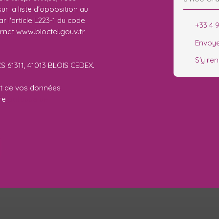
r la liste d'opposition au
 l'article L223-1 du code
+33 4 
ernet www.bloctel.gouv.fr
Envoye
S'y re
CS 61311, 41013 BLOIS CEDEX.
ent de vos données
tre
politique de