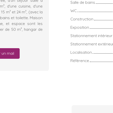
ée, d'un séjour salle à
Salle de bains
², d'une cuisine, d'une
WC
15 m² et 24 m², (avec la
bains et toilette. Maison
Construction
age, et espace sont les
Exposition
ier de 50 m², hangar de
Stationnement intérieur
Stationnement extérieu
Localisation
 un mail
Référence