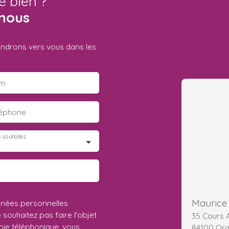
e bien ?
nous
iendrons vers vous dans les
m
léphone
 souhaitez
Maurice 
nnées personnelles
ouhaitez pas faire l'objet
35 Cours A
ie téléphonique, vous
84100 Or