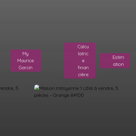
Calcu
My
latric
Estim
Maurice
e
ation
Garcin
finan
cière