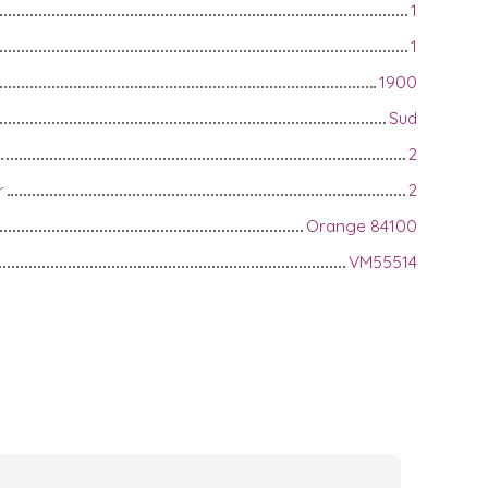
1
1
1900
Sud
2
r
2
Orange 84100
VM55514