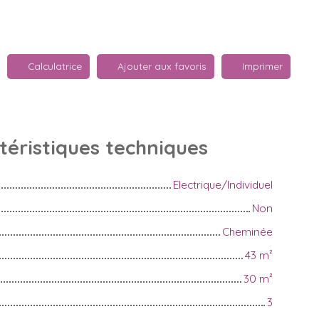
Calculatrice
Ajouter aux favoris
Imprimer
téristiques
techniques
Electrique/Individuel
Non
Cheminée
43
m²
30
m²
3