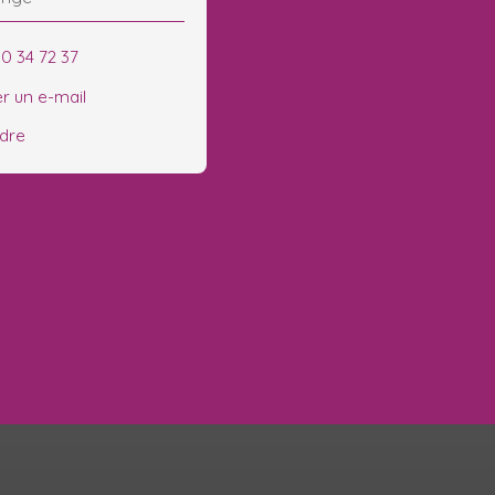
90 34 72 37
r un e-mail
ndre