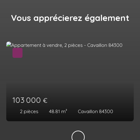
Vous apprécierez
également
103 000
€
2
pièces
48.81
m²
Cavaillon 84300