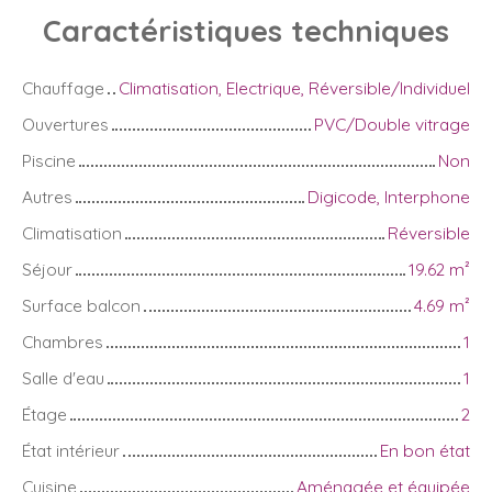
Caractéristiques
techniques
Chauffage
Climatisation, Electrique, Réversible/Individuel
Ouvertures
PVC/Double vitrage
Piscine
Non
Autres
Digicode, Interphone
Climatisation
Réversible
Séjour
19.62
m²
Surface balcon
4.69
m²
Chambres
1
Salle d'eau
1
Étage
2
État intérieur
En bon état
Cuisine
Aménagée et équipée