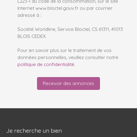
L223-1 du code de la consommation, sur le site
Internet www.bloctel.gouv.fr ou par courrier
adressé à :
Société Worldline, Service Bloctel, CS 61311, 41013
BLOIS CEDEX.
Pour en savoir plus sur le traitement de vos
données personnelles, veuillez consulter notre
politique de confidentialité
.
Recevoir des annonces
Je recherche un bien