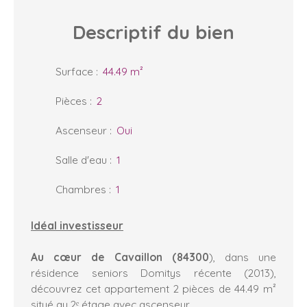
Descriptif
du bien
Surface
:
44.49
m²
Pièces
:
2
Ascenseur
:
Oui
Salle d'eau
:
1
Chambres
:
1
I
déal investisseur
Au cœur de Cavaillon (84300
), dans une
résidence seniors Domitys récente (2013),
découvrez cet appartement 2 pièces de 44.49 m²
situé au 2ᵉ étage avec ascenseur.