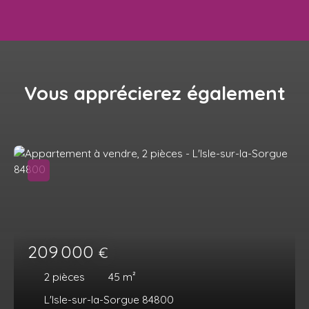
Vous apprécierez
également
209 000
€
2
pièces
45
m²
L'Isle-sur-la-Sorgue 84800