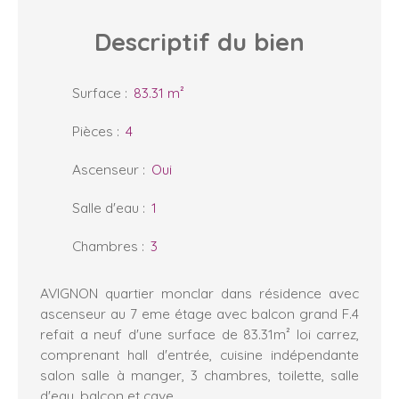
Descriptif
du bien
Surface
:
83.31
m²
Pièces
:
4
Ascenseur
:
Oui
Salle d'eau
:
1
Chambres
:
3
AVIGNON quartier monclar dans résidence avec
ascenseur au 7 eme étage avec balcon grand F.4
refait a neuf d'une surface de 83.31m² loi carrez,
comprenant hall d'entrée, cuisine indépendante
salon salle à manger, 3 chambres, toilette, salle
d'eau, balcon et cave