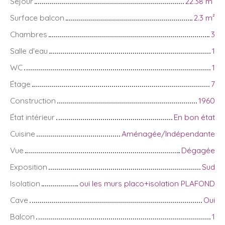
Séjour
22.38
m²
Surface balcon
2.3
m²
Chambres
3
Salle d'eau
1
WC
1
Étage
7
Construction
1960
État intérieur
En bon état
Cuisine
Aménagée/Indépendante
Vue
Dégagée
Exposition
Sud
Isolation
oui les murs placo+isolation PLAFOND
Cave
Oui
Balcon
1