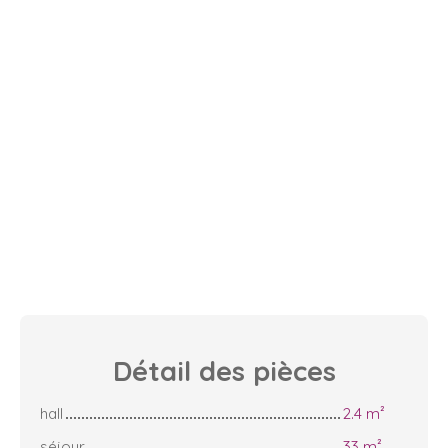
Détail des
pièces
hall
2.4 m²
séjour
33 m²