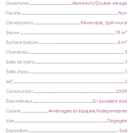
Ouvertures
Aluminium/Double vitrage
Piscine
Non
Climatisation
Réversible, Split mural
Séjour
33
m²
Surface balcon
6
m²
Chambres
3
Salle de bains
1
Salle d'eau
1
WC
2
Construction
2009
État intérieur
En excellent état
Cuisine
Aménagée et équipée/Indépendante
Vue
Dégagée
Exposition
Sud