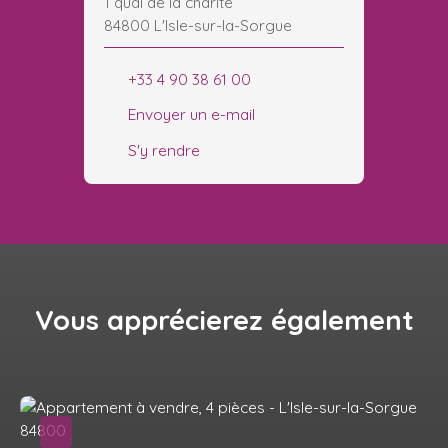
1 quai de la charité
84800 L'Isle-sur-la-Sorgue
+33 4 90 38 61 00
Envoyer un e-mail
S'y rendre
Vous apprécierez
également