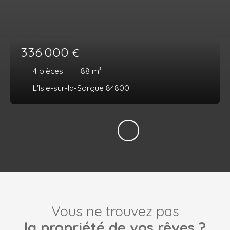
336 000
€
4
pièces
88
m²
L'Isle-sur-la-Sorgue 84800
Vous ne trouvez pas
la propriété de vos rêves ?