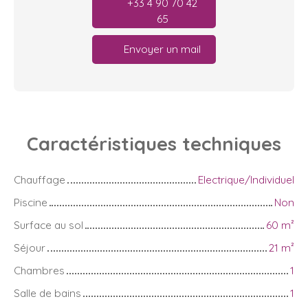
+33 4 90 70 42
65
Envoyer un mail
Caractéristiques
techniques
Chauffage
Electrique/Individuel
Piscine
Non
Surface au sol
60
m²
Séjour
21
m²
Chambres
1
Salle de bains
1