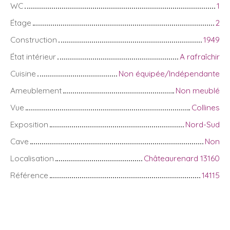
WC
1
Étage
2
Construction
1949
État intérieur
A rafraîchir
Cuisine
Non équipée/Indépendante
Ameublement
Non meublé
Vue
Collines
Exposition
Nord-Sud
Cave
Non
Localisation
Châteaurenard 13160
Référence
14115