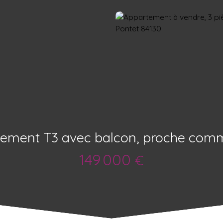
ement T3 avec balcon, proche com
149 000
€