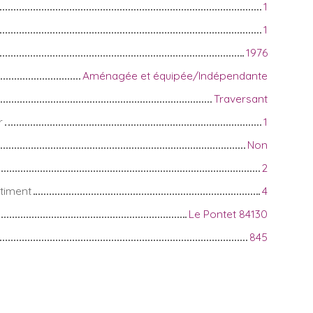
1
1
1976
Aménagée et équipée/Indépendante
Traversant
r
1
Non
2
timent
4
Le Pontet 84130
845