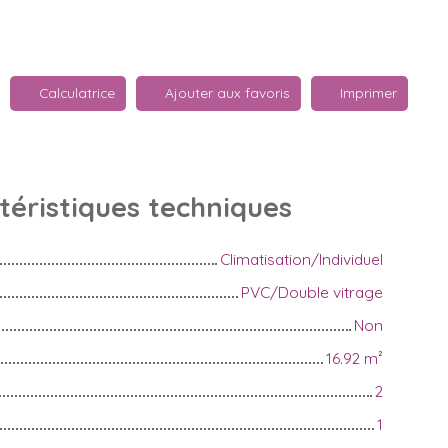
Calculatrice
Ajouter aux favoris
Imprimer
téristiques
techniques
Climatisation/Individuel
PVC/Double vitrage
Non
16.92
m²
2
1