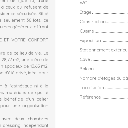
ment de type T3, d'une
WC
 à ceux qui refusent de
Étage
ésidence sécurisée. Situé
 seulement 36 lots, ce
Construction
olumes généreux, offrant
Cuisine
RE ET VOTRE CONFORT
Exposition
Stationnement extérieu
re de ce lieu de vie. Le
Cave
 28,77 m2, une pièce de
on spacieux de 13,65 m2.
Balcon
 d'été privé, idéal pour
Nombre d'étages du bâ
à l'esthétique ni à la
Localisation
es matériaux de qualité
Référence
e bénéficie d'un cellier
 pour une organisation
, avec deux chambres
n dressing indépendant