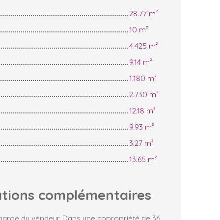
28.77 m²
10 m²
4.425 m²
9.14 m²
1.180 m²
2.730 m²
12.18 m²
9.93 m²
3.27 m²
13.65 m²
ations
complémentaires
charge du vendeur. Dans une copropriété de 36