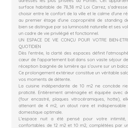
adresses les plus prisées du Pontet. Cet apparte
surface habitable de 78,38 m2 Loi Carrez, s'adresse
choisir entre le confort de la ville et le calme d'une r
au premier étage d'une copropriété de standing de
bien se distingue par sa luminosité naturelle et ses v
un cadre de vie privilégié et fonctionnel.
UN ESPACE DE VIE CONÇU POUR VOTRE BIEN-ET
QUOTIDIEN
Dès l'entrée, la clarté des espaces définit l'atmosphè
cœur de l'appartement bat dans son vaste séjour de
réception baignée de lumière qui s'ouvre sur un balc
Ce prolongement extérieur constitue un véritable salon
vos moments de détente.
La cuisine indépendante de 10 m2 ne concède rien 
praticité. Entièrement aménagée et équipée avec d
(four encastré, plaques vitrocéramiques, hotte), ell
attenant de 4 m2, un atout rare et indispensable
domestique optimale.
L'espace nuit a été pensé pour votre intimité
confortables de 12 m2 et 10 m2, complétées par u