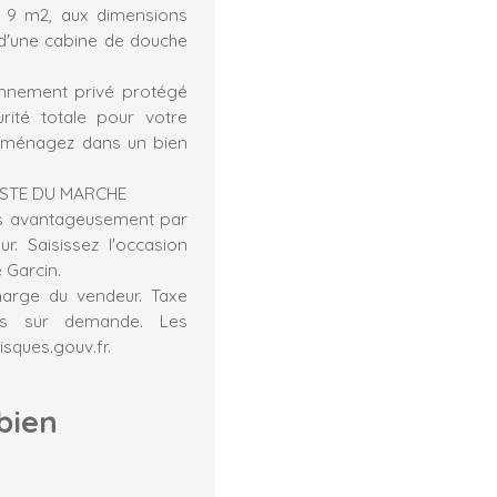
e 9 m2, aux dimensions
d'une cabine de douche
ionnement privé protégé
rité totale pour votre
emménagez dans un bien
USTE DU MARCHE
ès avantageusement par
. Saisissez l'occasion
 Garcin.
harge du vendeur. Taxe
les sur demande. Les
isques.gouv.fr.
bien