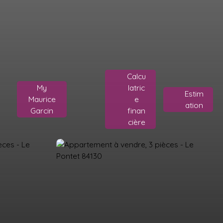
Calcu
My
latric
Estim
Maurice
e
ation
Garcin
finan
cière