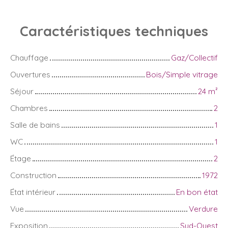
Caractéristiques
techniques
Chauffage
Gaz/Collectif
Ouvertures
Bois/Simple vitrage
Séjour
24
m²
Chambres
2
Salle de bains
1
WC
1
Étage
2
Construction
1972
État intérieur
En bon état
Vue
Verdure
Exposition
Sud-Ouest