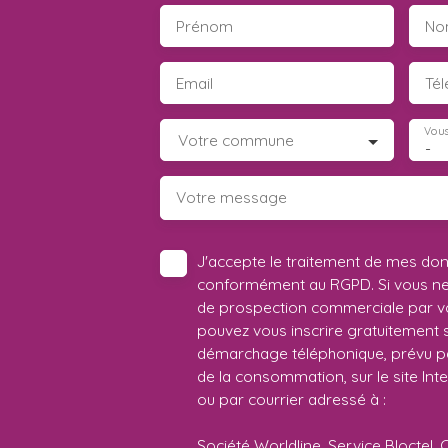
Prénom
No
Email
Té
Vous
Votre commune
-
Votre message
J'accepte le traitement de mes do
conformément au RGPD. Si vous ne s
de prospection commerciale par vo
pouvez vous inscrire gratuitement su
démarchage téléphonique, prévu par
de la consommation, sur le site Int
ou par courrier adressé à :
Société Worldline, Service Bloctel, 