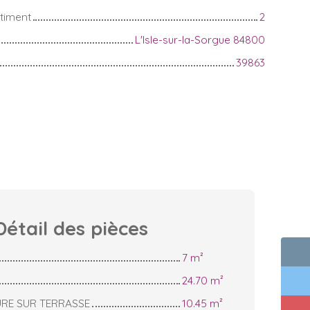
timent
2
L'Isle-sur-la-Sorgue 84800
39863
Détail des
pièces
7 m²
24.70 m²
URE SUR TERRASSE
10.45 m²