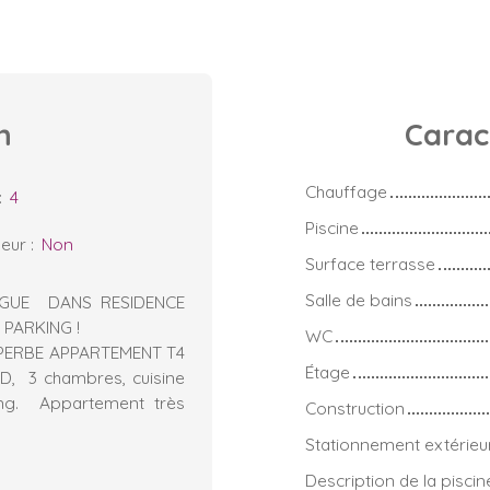
n
Carac
Chauffage
:
4
Piscine
eur
:
Non
Surface terrasse
Salle de bains
RGUE DANS RESIDENCE
PARKING !
WC
 SUPERBE APPARTEMENT T4
Étage
UD, 3 chambres, cuisine
ing. Appartement très
Construction
Stationnement extérieu
Description de la piscin