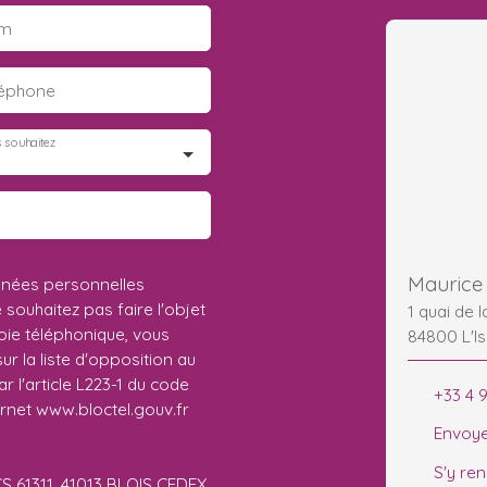
m
léphone
 souhaitez
Maurice 
nnées personnelles
ouhaitez pas faire l'objet
1 quai de 
ie téléphonique, vous
84800 L'Is
r la liste d'opposition au
 l'article L223-1 du code
+33 4 
ernet www.bloctel.gouv.fr
Envoye
S'y re
CS 61311, 41013 BLOIS CEDEX.