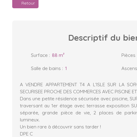
Retour
Descriptif
du bie
Surface
:
88
m²
Pièces
Salle de bains
:
1
Ascens
A VENDRE APPARTEMENT T4 A L'ISLE SUR LA SO
SECURISEE PROCHE DES COMMERCES AVEC PISCINE ET 
Dans une petite résidence sécurisée avec piscine,
traversant au 1er étage avec terrasse exposition S
séparée, grande pièce de vie, 2 places de park
lumineux.
Un bien rare à découvrir sans tarder !
DPE C