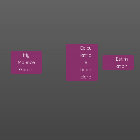
Calcu
My
latric
Estim
Maurice
e
ation
Garcin
finan
cière