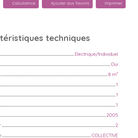
Calculatrice
Ajouter aux favoris
Imprimer
téristiques
techniques
Electrique/Individuel
Oui
8
m²
1
1
1
2005
r
2
e
COLLECTIVE