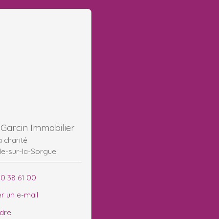
Garcin Immobilier
la charité
le-sur-la-Sorgue
90 38 61 00
r un e-mail
ndre