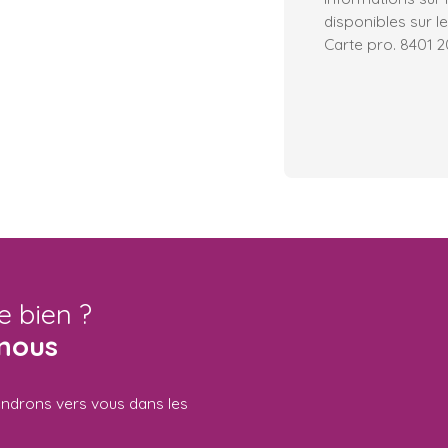
disponibles sur le
Carte pro. 8401 
e bien ?
nous
iendrons vers vous dans les