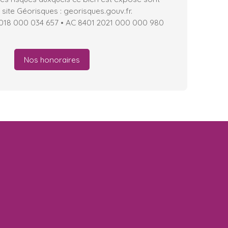
 site Géorisques : georisques.gouv.fr.
2018 000 034 657 • AC 8401 2021 000 000 980
Nos honoraires