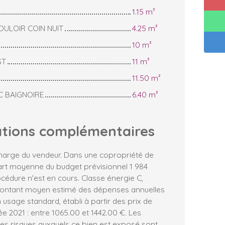
1.15 m²
ULOIR COIN NUIT
4.25 m²
10 m²
ST
11 m²
11.50 m²
C BAIGNOIRE
6.40 m²
ations
complémentaires
charge du vendeur. Dans une copropriété de
part moyenne du budget prévisionnel 1 984
cédure n'est en cours. Classe énergie C,
Montant moyen estimé des dépenses annuelles
 usage standard, établi à partir des prix de
ée 2021 : entre 1065.00 et 1442.00 €. Les
les risques auxquels ce bien est exposé sont