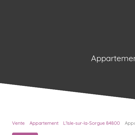
Appartement
Vente
Appartement
L'Isle-sur-la-Sorgue 84800
Appa