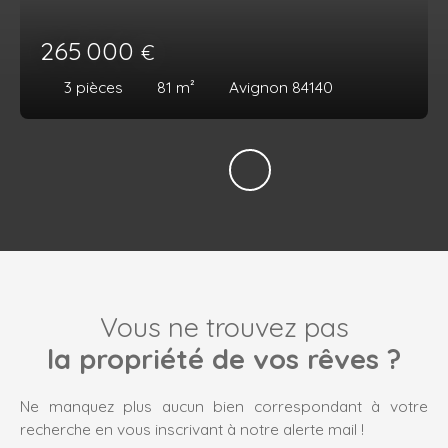
265 000
€
3
pièces
81
m²
Avignon 84140
Vous ne trouvez pas
la propriété de vos rêves ?
Ne manquez plus aucun bien correspondant à votre
recherche en vous inscrivant à notre alerte mail !