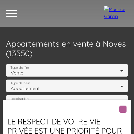
Appartements en vente à Noves
(13550)
Type d'offre
Vente
Type de bien
Nos annonces
Nos services
Contact
Nos age
Appartement
Localisation
Noves (13550)
Budget max (€)
LE RESPECT DE VOTRE VIE
PRIVÉE EST UNE PRIORITÉ POUR
Surface min (m²)