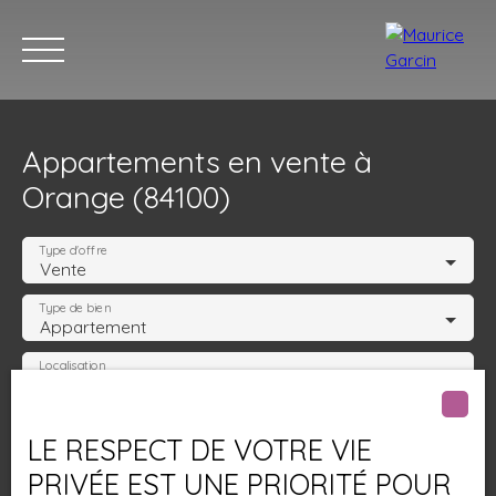
Appartements en vente à
Orange (84100)
Type d'offre
Vente
Type de bien
Nos annonces
Nos services
Contact
Nos age
Appartement
Localisation
Orange (84100)
Budget max (€)
LE RESPECT DE VOTRE VIE
PRIVÉE EST UNE PRIORITÉ POUR
Surface min (m²)