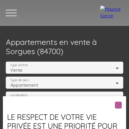
Appartements en vente à
Sorgues (84700)
Type d'offre
Vente
Type de bien
Nos annonces
Nos services
Contact
Nos age
Appartement
Localisation
Sorgues (84700)
Budget max (€)
LE RESPECT DE VOTRE VIE
PRIVÉE EST UNE PRIORITÉ POUR
Surface min (m²)