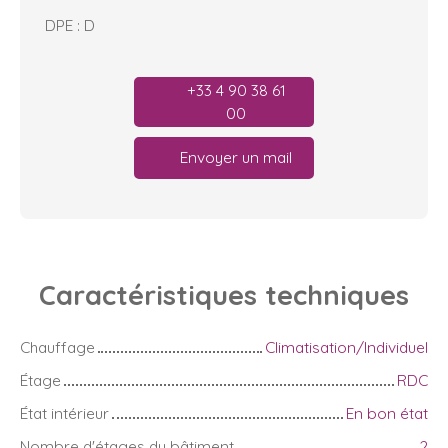
DPE : D
+33 4 90 38 61
00
Envoyer un mail
Caractéristiques
techniques
Chauffage
Climatisation/Individuel
Étage
RDC
État intérieur
En bon état
Nombre d'étages du bâtiment
2