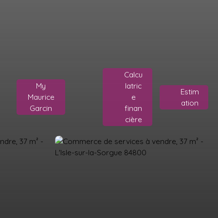
Calcu
My
latric
Estim
Maurice
e
ation
Garcin
finan
cière