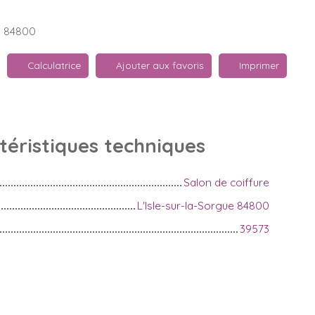
e 84800
Calculatrice
Ajouter aux favoris
Imprimer
téristiques
techniques
Salon de coiffure
L'Isle-sur-la-Sorgue 84800
39573