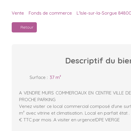
Vente
Fonds de commerce
L'Isle-sur-la-Sorgue 8480
Retour
Descriptif
du bie
Surface
:
37
m²
A VENDRE MURS COMMERCIAUX EN CENTRE VILLE DE 
PROCHE PARKING
Venez visiter ce local commercial composé d'une su
m² avec vitrine et climatisation. Local en parfait éta
€ TTC par mois .A visiter en urgence!DPE VIERGE