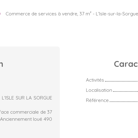
0
Commerce de services à vendre, 37 m² - L'Isle-sur-la-Sorgu
n
Carac
Activités
Localisation
L'ISLE SUR LA SORGUE
Référence
rface commerciale de 37
t . Anciennement loué 490