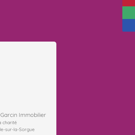
Garcin Immobilier
la charité
le-sur-la-Sorgue