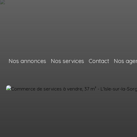
Nos annonces
Nos services
Contact
Nos age