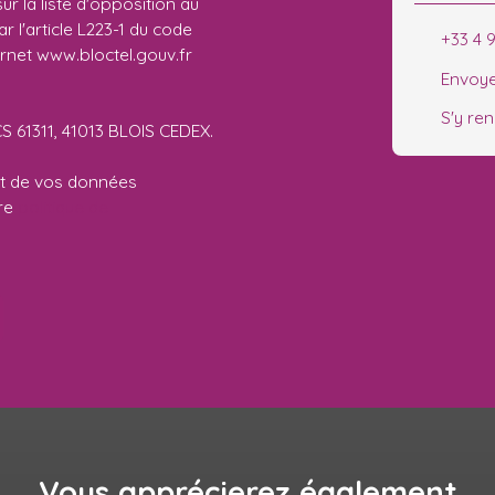
r la liste d'opposition au
 l'article L223-1 du code
+33 4 
ernet www.bloctel.gouv.fr
Envoye
S'y re
CS 61311, 41013 BLOIS CEDEX.
ent de vos données
tre
politique de
Vous apprécierez
également