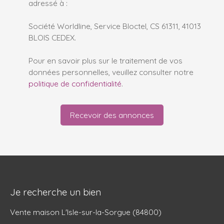
adressé à :
Société Worldline, Service Bloctel, CS 61311, 41013
BLOIS CEDEX.
Pour en savoir plus sur le traitement de vos
données personnelles, veuillez consulter notre
politique de confidentialité
.
Recevoir des annonces
Je recherche un bien
Vente maison L'Isle-sur-la-Sorgue (84800)