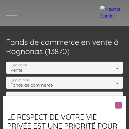
Fonds de commerce en vente à
Rognonas (13870)
Type d'offre
Vente
Type de bien
Nos annonces
Nos services
Contact
Nos age
Fonds de commerce
Activités
Localisation
Rognonas (13870)
LE RESPECT DE VOTRE VIE
PRIVÉE EST UNE PRIORITÉ POUR
Budget max (€)