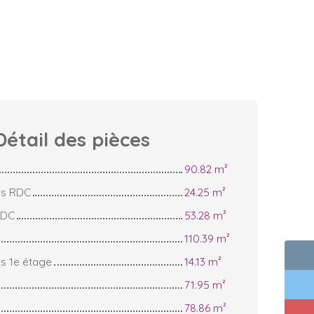
Détail des
pièces
90.82 m²
es RDC
24.25 m²
RDC
53.28 m²
110.39 m²
s 1e étage
14.13 m²
71.95 m²
78.86 m²