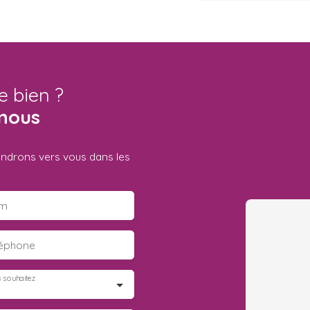
e bien ?
nous
iendrons vers vous dans les
m
léphone
 souhaitez