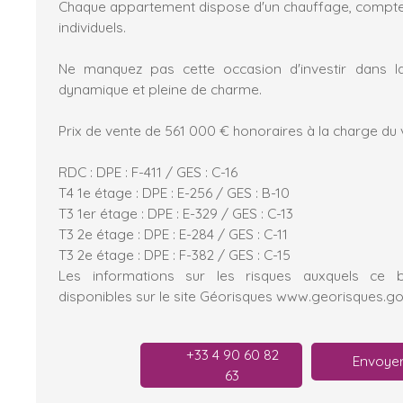
Chaque appartement dispose d'un chauffage, compteurs
individuels.
Ne manquez pas cette occasion d'investir dans la
dynamique et pleine de charme.
Prix de vente de 561 000 € honoraires à la charge du 
RDC : DPE : F-411 / GES : C-16
T4 1e étage : DPE : E-256 / GES : B-10
T3 1er étage : DPE : E-329 / GES : C-13
T3 2e étage : DPE : E-284 / GES : C-11
T3 2e étage : DPE : F-382 / GES : C-15
Les informations sur les risques auxquels ce 
disponibles sur le site Géorisques www.georisques.go
+33 4 90 60 82
Envoyer
63