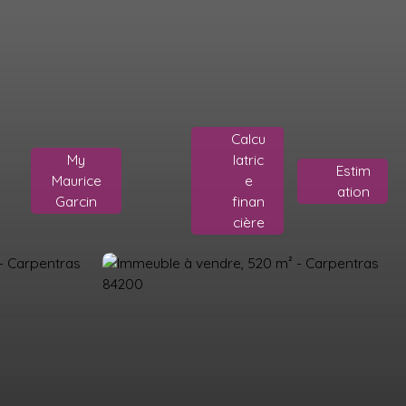
Calcu
My
latric
Estim
Maurice
e
ation
Garcin
finan
cière