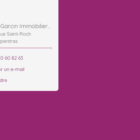
Maurice Garcin Immobilier Carpentras Ventoux
ue Saint-Roch
rpentras
90 60 82 63
r un e-mail
ndre