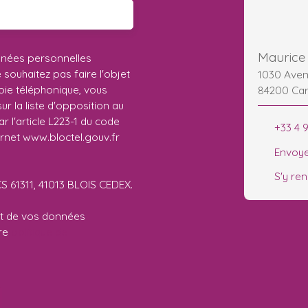
nnées personnelles
ouhaitez pas faire l'objet
1030 Aven
ie téléphonique, vous
84200 Ca
r la liste d'opposition au
 l'article L223-1 du code
+33 4 
ernet www.bloctel.gouv.fr
Envoye
S'y re
CS 61311, 41013 BLOIS CEDEX.
ent de vos données
tre
politique de