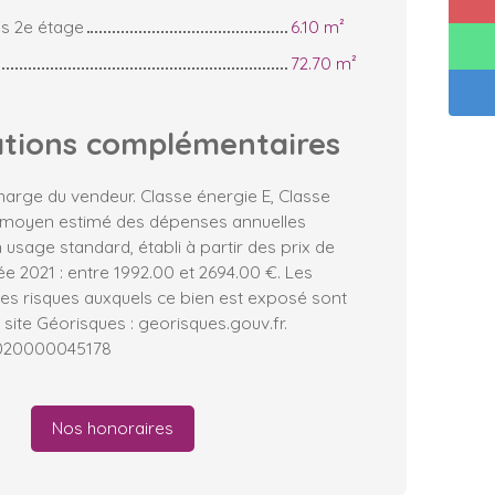
s 2e étage
6.10 m²
72.70 m²
ations
complémentaires
harge du vendeur. Classe énergie E, Classe
 moyen estimé des dépenses annuelles
 usage standard, établi à partir des prix de
née 2021 : entre 1992.00 et 2694.00 €. Les
les risques auxquels ce bien est exposé sont
 site Géorisques : georisques.gouv.fr.
2020000045178
Nos honoraires