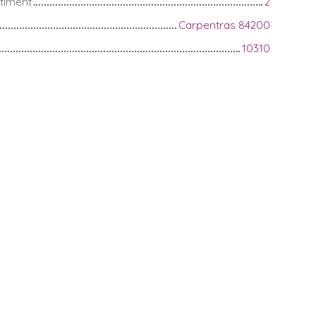
timent
2
Carpentras 84200
10310