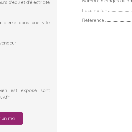
Nombre d'étages du bâ
 d'eau et d'électricité
Localisation
Référence
 pierre dans une ville
vendeur.
bien est exposé sont
uv.fr
 un mail