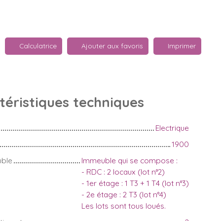
Calculatrice
Ajouter aux favoris
Imprimer
téristiques
techniques
Electrique
1900
uble
Immeuble qui se compose :
- RDC : 2 locaux (lot n°2)
- 1er étage : 1 T3 + 1 T4 (lot n°3)
- 2e étage : 2 T3 (lot n°4)
Les lots sont tous loués.