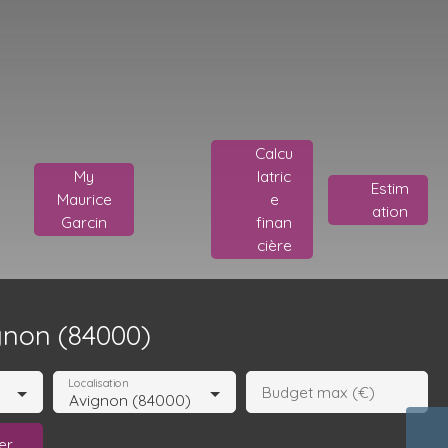
Calcu
My
latric
Estim
Maurice
e
ation
Garcin
finan
cière
gnon (84000)
Localisation
Budget max (€)
Avignon (84000)
er