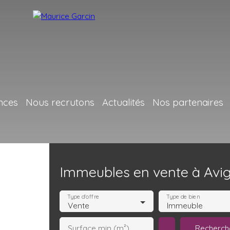
nces
Nous recrutons
Actualités
Nos partenaires
Immeubles en vente à Avi
Type d'offre
Type de bien
Vente
Immeuble
Recherch
Surface min (m²)