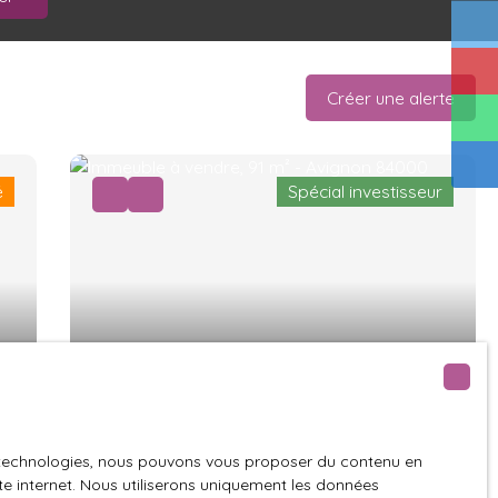
Créer une alerte
é
Spécial investisseur
220 000
€
é
Immeuble de rapport à fort potentiel
es technologies, nous pouvons vous proposer du contenu en
91
m²
Avignon 84000
ite internet. Nous utiliserons uniquement les données