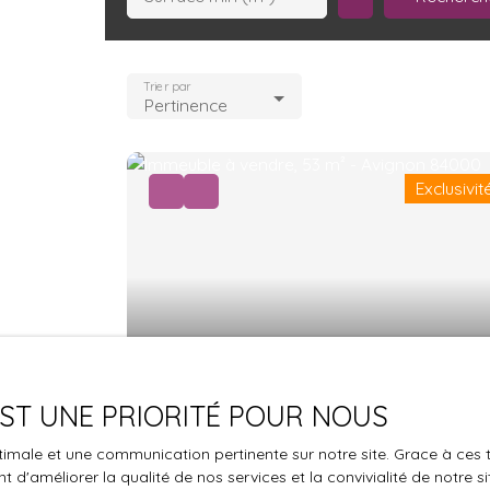
Trier par
Pertinence
Exclusivit
97 000
€
 EST UNE PRIORITÉ POUR NOUS
Appartement T3, proche commadit
optimale et une communication pertinente sur notre site. Grace à c
et Tram, secteur Saint Ruf.
53.93
m²
Avignon 84000
 d'améliorer la qualité de nos services et la convivialité de notre s