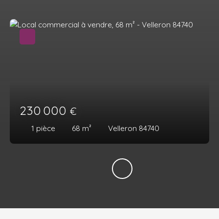
230 000
€
1
pièce
68
m²
Velleron 84740