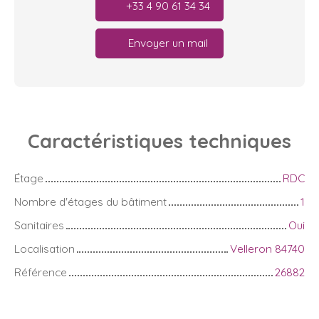
+33 4 90 61 34 34
Envoyer un mail
Caractéristiques
techniques
Étage
RDC
Nombre d'étages du bâtiment
1
Sanitaires
Oui
Localisation
Velleron 84740
Référence
26882