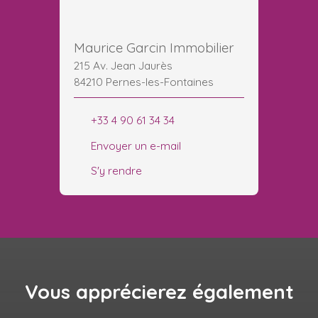
Maurice Garcin Immobilier
215 Av. Jean Jaurès
84210 Pernes-les-Fontaines
+33 4 90 61 34 34
Envoyer un e-mail
S'y rendre
Vous apprécierez
également