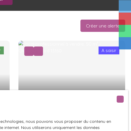
Créer une alerte
r
A saisir
108 000
€
Local professionnel
es technologies, nous pouvons vous proposer du contenu en
2
pièces
50.94
m²
ite internet. Nous utiliserons uniquement les données