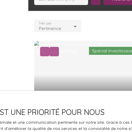
Trier par
Pertinence
Spécial investisseu
118 000
€
 EST UNE PRIORITÉ POUR NOUS
A vendre
optimale et une communication pertinente sur notre site. Grace à c
5
pièces
84.79
m²
 d'améliorer la qualité de nos services et la convivialité de notre s