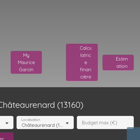
Calcu
My
latric
Estim
Maurice
e
ation
Garcin
finan
cière
Châteaurenard (13160)
Localisation
Budget max (€)
Châteaurenard (13160)
er