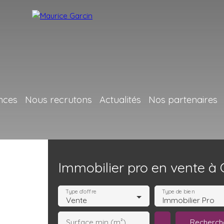
nces
Nous recrutons
Actualités
Nos partenaires
Immobilier pro en vente à 
Type d'offre
Type de bien
Vente
Immobilier Pro
Recherch
Surface min (m²)