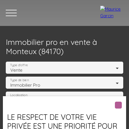
Immobilier pro en vente à
Monteux (84170)
Type d'offre
Vente
Type de bien
Nos annonces
Nos services
Contact
Nos age
Immobilier Pro
Localisation
Monteux (84170)
Budget max (€)
LE RESPECT DE VOTRE VIE
PRIVÉE EST UNE PRIORITÉ POUR
Surface min (m²)