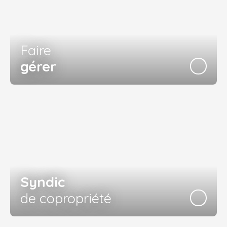
Faire
gérer
Syndic
de copropriété