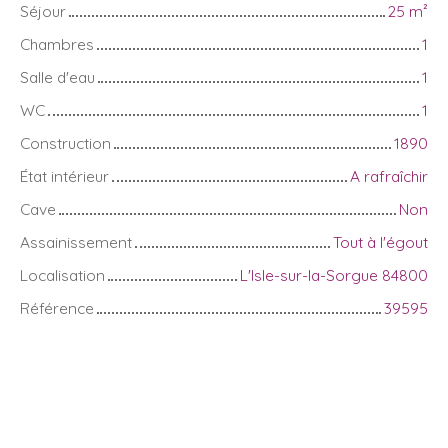
Séjour
25
m²
Chambres
1
Salle d'eau
1
WC
1
Construction
1890
État intérieur
A rafraîchir
Cave
Non
Assainissement
Tout à l'égout
Localisation
L'Isle-sur-la-Sorgue 84800
Référence
39595