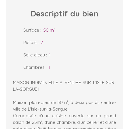
Descriptif
du bien
Surface
:
50
m²
Pièces
:
2
Salle d'eau
:
1
Chambres
:
1
MAISON INDIVIDUELLE A VENDRE SUR L'ISLE-SUR-
LA-SORGUE !
Maison plain-pied de 50m², à deux pas du centre-
ville de L'Isle-sur-la-Sorgue.
Composée d'une cuisine ouverte sur un grand
salon de 25m², d'une chambre, d'un cellier et d'une
salle d'eau. Petit bonus, une mezzanine peut être