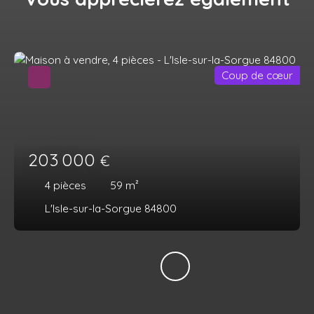
Coup de cœur
203 000
€
4
pièces
59
m²
L'Isle-sur-la-Sorgue 84800