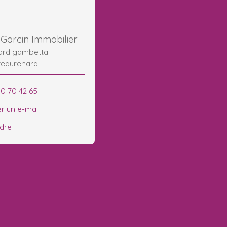
Garcin Immobilier
vard gambetta
teaurenard
90 70 42 65
r un e-mail
ndre