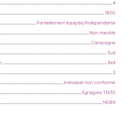
4
1800
Partiellement équipée/Indépendante
Non meublé
Campagne
Sud
e
8x4
2
Individuel non conforme
Eyragues 13630
14089