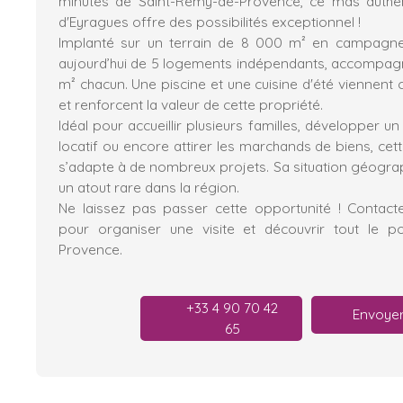
minutes de Saint-Rémy-de-Provence, ce mas authe
d'Eyragues offre des possibilités exceptionnel !
Implanté sur un terrain de 8 000 m² en campagn
aujourd’hui de 5 logements indépendants, accompag
m² chacun. Une piscine et une cuisine d'été viennent 
et renforcent la valeur de cette propriété.
Idéal pour accueillir plusieurs familles, développer u
locatif ou encore attirer les marchands de biens, cet
s’adapte à de nombreux projets. Sa situation géograph
un atout rare dans la région.
Ne laissez pas passer cette opportunité ! Contact
pour organiser une visite et découvrir tout le 
Provence.
+33 4 90 70 42
Envoyer
65