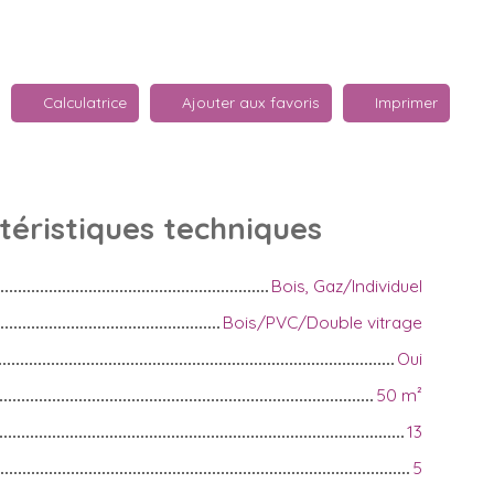
Calculatrice
Ajouter aux favoris
Imprimer
téristiques
techniques
Bois, Gaz/Individuel
Bois/PVC/Double vitrage
Oui
50
m²
13
5