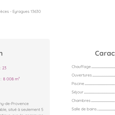
ièces - Eyragues 13630
n
Carac
Chauffage
:
23
Ouvertures
:
8 008
m²
Piscine
Séjour
Chambres
Rémy-de-Provence
Salle de bains
ble, situé à seulement 5