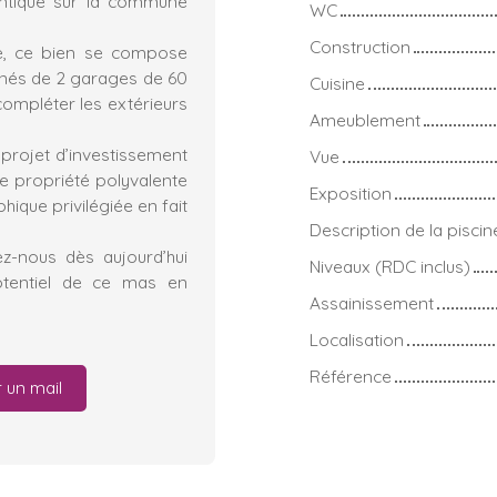
ntique sur la commune
WC
Construction
e, ce bien se compose
nés de 2 garages de 60
Cuisine
compléter les extérieurs
Ameublement
n projet d’investissement
Vue
te propriété polyvalente
Exposition
ique privilégiée en fait
Description de la piscin
ez-nous dès aujourd’hui
Niveaux (RDC inclus)
potentiel de ce mas en
Assainissement
Localisation
Référence
 un mail