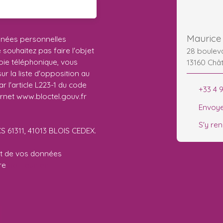
Maurice 
nnées personnelles
ouhaitez pas faire l'objet
28 boule
ie téléphonique, vous
13160 Châ
r la liste d'opposition au
 l'article L223-1 du code
+33 4 
ernet www.bloctel.gouv.fr
Envoye
S'y re
CS 61311, 41013 BLOIS CEDEX.
ent de vos données
tre
politique de