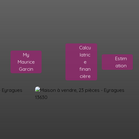
Calcu
My
latric
Estim
Maurice
e
ation
Garcin
finan
cière