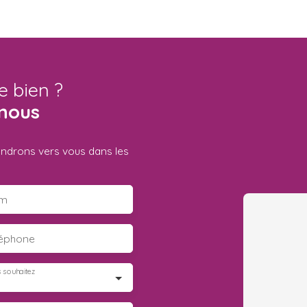
e bien ?
nous
iendrons vers vous dans les
m
léphone
 souhaitez