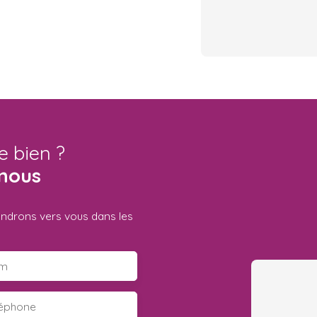
e bien ?
nous
iendrons vers vous dans les
m
léphone