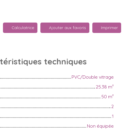
Calculatrice
Ajouter aux favoris
Imprimer
téristiques
techniques
PVC/Double vitrage
25.38
m²
50
m²
2
1
Non équipée