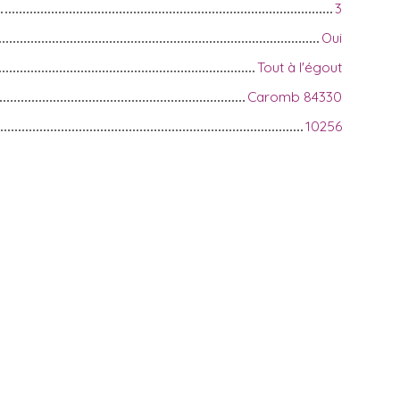
3
Oui
Tout à l'égout
Caromb 84330
10256