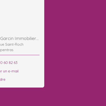
Maurice Garcin Immobilier Carpentras Ventoux
ue Saint-Roch
rpentras
90 60 82 63
r un e-mail
ndre