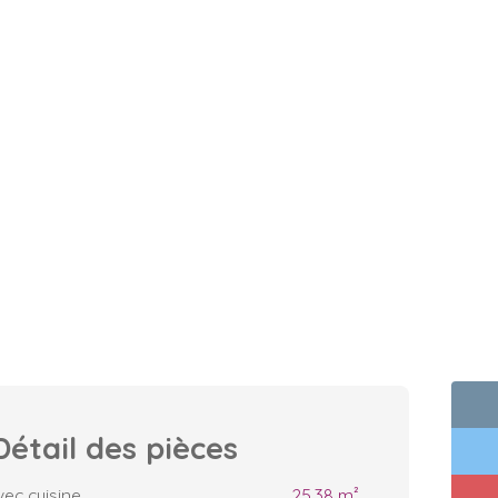
Détail des
pièces
vec cuisine
25.38 m²