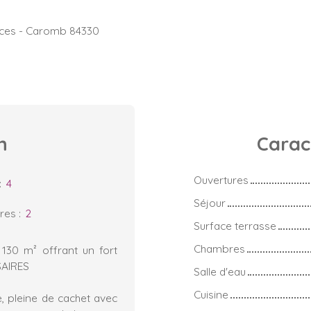
èces - Caromb 84330
n
Carac
Ouvertures
:
4
Séjour
res
:
2
Surface terrasse
Chambres
 130 m² offrant un fort
SAIRES
Salle d'eau
Cuisine
, pleine de cachet avec