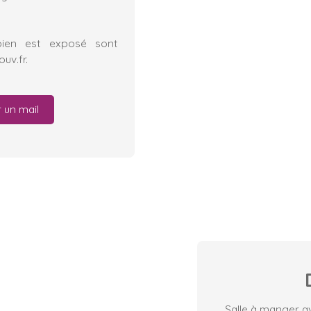
bien est exposé sont
uv.fr.
 un mail
Salle à manger a