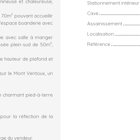
mineuse et chaleureuse,
Stationnement intérieur
Cave
70m² pouvant accueillir
n l'espace buanderie avec
Assainissement
Localisation
ie avec salle à manger
Référence
osée plein sud de 50m²,
e hauteur de plafond et
 sur le Mont Ventoux, un
n charmant pied-à-terre
pour la réfection de la
rge du vendeur.