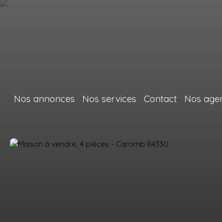
Nos annonces
Nos services
Contact
Nos age