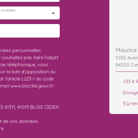
 souhaitez
nnées personnelles
ouhaitez pas faire l'objet
1030 Aven
ie téléphonique, vous
84200 Ca
r la liste d'opposition au
 l'article L223-1 du code
+33 4 
ernet www.bloctel.gouv.fr
Envoye
S'y re
CS 61311, 41013 BLOIS CEDEX.
ent de vos données
tre
politique de