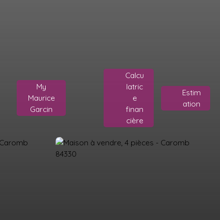
Calcu
My
latric
Estim
Maurice
e
ation
Garcin
finan
cière