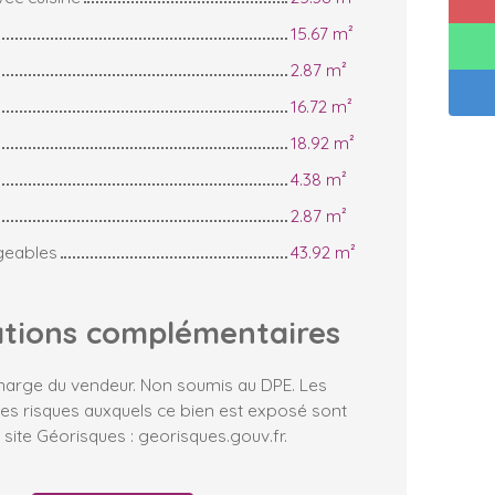
15.67 m²
2.87 m²
16.72 m²
18.92 m²
4.38 m²
2.87 m²
eables
43.92 m²
ations
complémentaires
charge du vendeur. Non soumis au DPE. Les
les risques auxquels ce bien est exposé sont
 site Géorisques : georisques.gouv.fr.