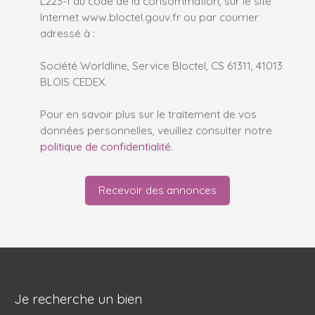
L223-1 du code de la consommation, sur le site
Internet www.bloctel.gouv.fr ou par courrier
adressé à :
Société Worldline, Service Bloctel, CS 61311, 41013
BLOIS CEDEX.
Pour en savoir plus sur le traitement de vos
données personnelles, veuillez consulter notre
politique de confidentialité
.
Recevoir des annonces
Je recherche un bien