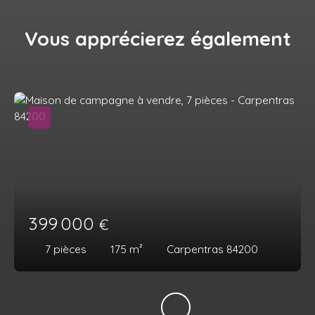
Vous apprécierez
également
399 000
€
7
pièces
175
m²
Carpentras 84200