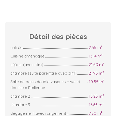
Détail des
pièces
entrée
2.55 m²
Cuisine aménagée
13.14 m²
séjour (avec clim)
21.50 m²
chambre (suite parentale avec clim)
21.98 m²
Salle de bains double vasques + wc et
10.55 m²
douche a l'italienne
chambre 2
18.28 m²
chambre 3
16.65 m²
dégagement avec rangement
7.80 m²