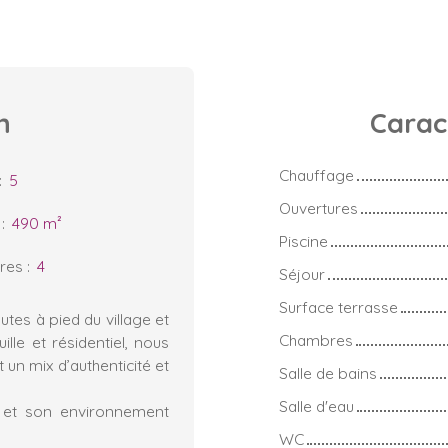
n
Carac
Chauffage
:
5
Ouvertures
:
490
m²
Piscine
res
:
4
Séjour
Surface terrasse
tes à pied du village et
Chambres
lle et résidentiel, nous
un mix d’authenticité et
Salle de bains
Salle d'eau
é et son environnement
WC