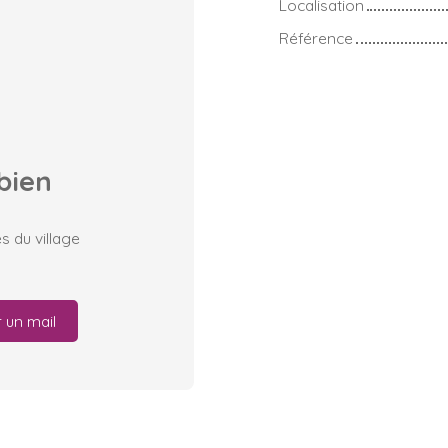
Localisation
Référence
bien
 du village
 un mail