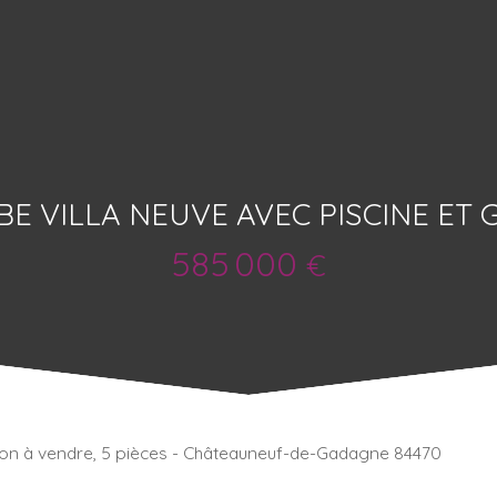
E VILLA NEUVE AVEC PISCINE ET
585 000
€
on à vendre, 5 pièces - Châteauneuf-de-Gadagne 84470