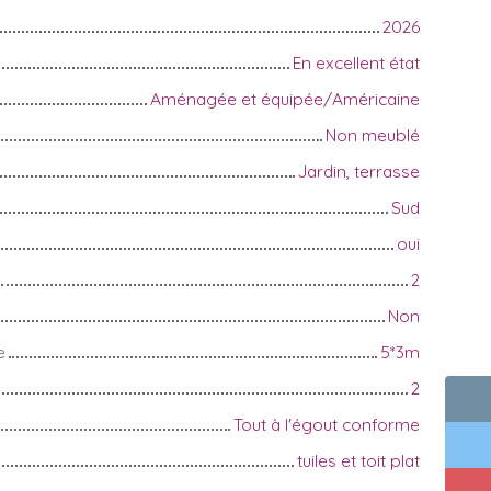
2026
En excellent état
Aménagée et équipée/Américaine
Non meublé
Jardin, terrasse
Sud
oui
2
Non
e
5*3m
2
Tout à l'égout conforme
tuiles et toit plat