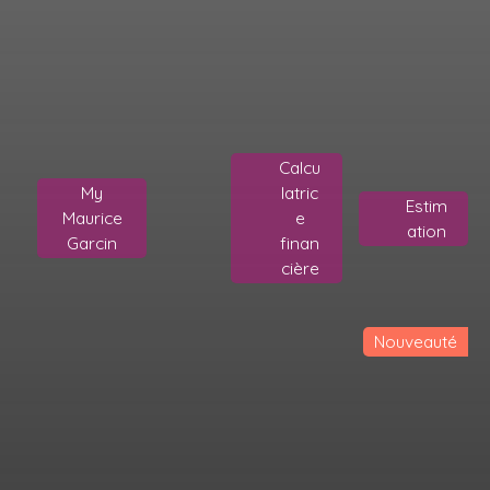
Calcu
My
latric
Estim
Maurice
e
ation
Garcin
finan
cière
Nouveauté