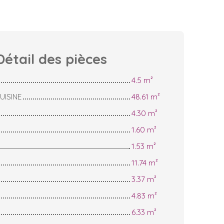
Détail des
pièces
4.5 m²
UISINE
48.61 m²
4.30 m²
1.60 m²
1.53 m²
11.74 m²
3.37 m²
4.83 m²
6.33 m²