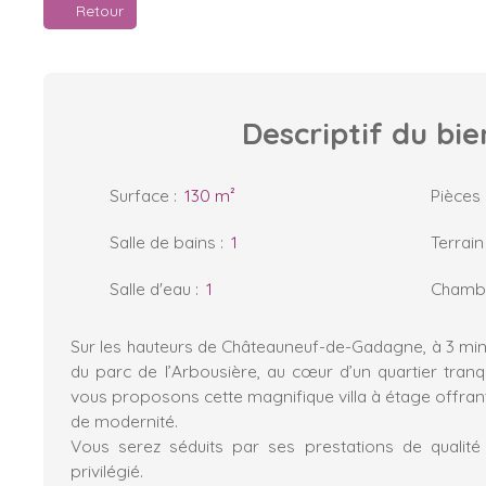
Retour
Descriptif
du bie
Surface
:
130
m²
Pièces
Salle de bains
:
1
Terrain
Salle d'eau
:
1
Chamb
Sur les hauteurs de Châteauneuf-de-Gadagne, à 3 minu
du parc de l’Arbousière, au cœur d’un quartier tranqui
vous proposons cette magnifique villa à étage offrant 
de modernité.
Vous serez séduits par ses prestations de qualit
privilégié.