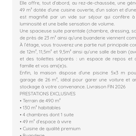
Elle offre, tout d’abord, au rez-de-chaussée, une gé
49 m² dotée d’une cuisine ouverte, d’un salon et d’une
est magnifié par un vide sur séjour qui confère 
luminosité et une belle sensation de volume.
Une spacieuse suite parentale (chambre, dressing, sall
de près de 23 m² ainsi qu’une buanderie viennent com
À l’étage, vous trouverez une partie nuit principale
de 12m², 11,5m² et 9,5m² ainsi qu’une salle de bain (a
et des toilettes séparés : un espace de repos et 
famille et vos ami(e)s.
Enfin, la maison dispose d’une piscine 5x3 m pou
garage de 26 m², idéal pour garer une voiture et
stockage à votre convenance. Livraison FIN 2026
PRESTATIONS EXCLUSIVES
• Terrain de 490 m²
• 130 m² habitables
• 4 chambres dont 1 suite
• 49 m² d’espace à vivre
• Cuisine de qualité premium
• Buanderie