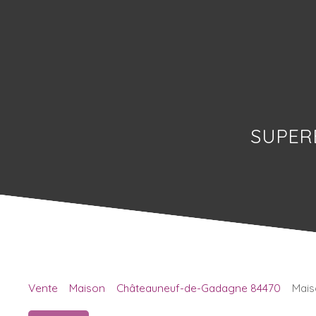
SUPERB
Vente
Maison
Châteauneuf-de-Gadagne 84470
Mais