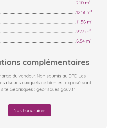
2.10 m²
12.18 m²
11.58 m²
9.27 m²
8.54 m²
ations
complémentaires
charge du vendeur. Non soumis au DPE. Les
les risques auxquels ce bien est exposé sont
 site Géorisques : georisques.gouv.fr.
Nos honoraires