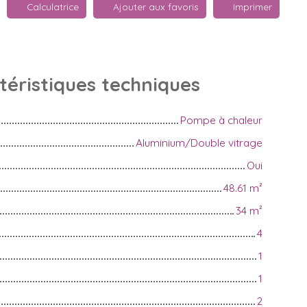
Calculatrice
Ajouter aux favoris
Imprimer
téristiques
techniques
Pompe à chaleur
Aluminium/Double vitrage
Oui
48.61
m²
34
m²
4
1
1
2