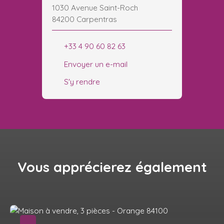
1030 Avenue Saint-Roch
84200 Carpentras
+33 4 90 60 82 63
Envoyer un e-mail
S'y rendre
Vous apprécierez
également