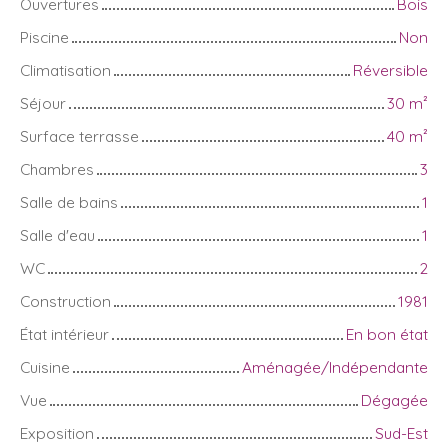
Ouvertures
Bois
Piscine
Non
Climatisation
Réversible
Séjour
30
m²
Surface terrasse
40
m²
Chambres
3
Salle de bains
1
Salle d'eau
1
WC
2
Construction
1981
État intérieur
En bon état
Cuisine
Aménagée/Indépendante
Vue
Dégagée
Exposition
Sud-Est