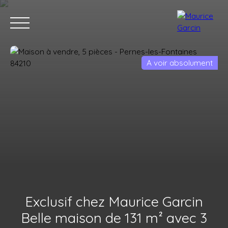
A voir absolument
Nos annonces
Nos services
Contact
Nos age
Exclusif chez Maurice Garcin
Belle maison de 131 m² avec 3