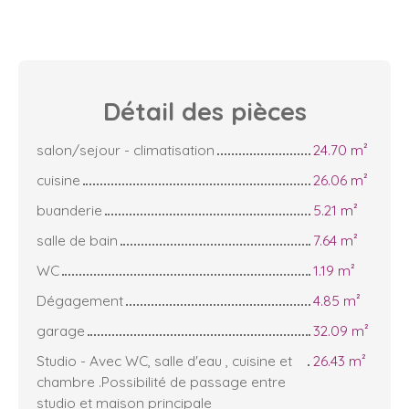
Détail des
pièces
salon/sejour - climatisation
24.70 m²
cuisine
26.06 m²
buanderie
5.21 m²
salle de bain
7.64 m²
WC
1.19 m²
Dégagement
4.85 m²
garage
32.09 m²
Studio - Avec WC, salle d'eau , cuisine et
26.43 m²
chambre .Possibilité de passage entre
studio et maison principale