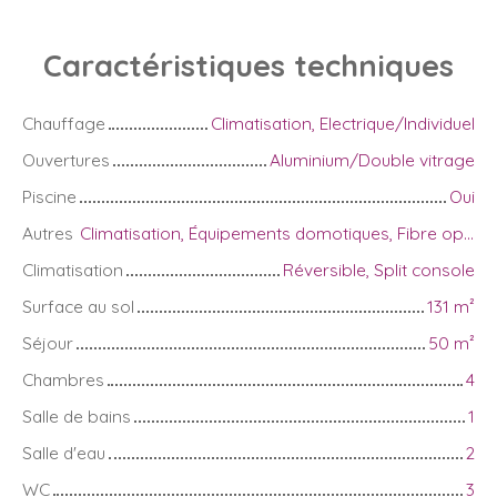
Caractéristiques
techniques
Chauffage
Climatisation, Electrique/Individuel
Ouvertures
Aluminium/Double vitrage
Piscine
Oui
Autres
Climatisation, Équipements domotiques, Fibre optique, Interphone, Portail motorisé, Système d'alarme
Climatisation
Réversible, Split console
Surface au sol
131
m²
Séjour
50
m²
Chambres
4
Salle de bains
1
Salle d'eau
2
WC
3