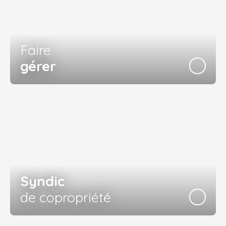
Faire
gérer
Syndic
de copropriété