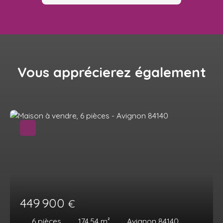
Vous apprécierez
également
449 900
€
6
pièces
174.54
m²
Avignon 84140