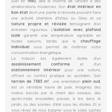
soin en
1980
, allie le charme de l'ancien à des
améliorations modernes. Son
état intérieur en
bon état
dont une partie à rénovée pouvant faire
une activité chambre d’hôtes ou Gites et sa
toiture propre et révisée
témoignent d'un
entretien rigoureux. L'
isolation avec plafond
isolé
garantit une température agréable en
toutes saisons, tandis que le
chauffage
individuel
vous permet de maîtriser votre
consommation énergétique.
La maison est également dotée d'un
assainissement conforme
et d'un
stationnement intérieur
pour une voiture,
offrant un confort pratique au quotidien. Son
terrain de 7383 m²
, une orientation
plein sud
,
est un véritable havre de paix. Imaginez des
matins bercés par le chant des oiseaux, des
après-midis ensoleillés passés à lire dans le
jardin, ou des soirées d'été sous les étoiles...Et si
vous rêvez de vous baigner sous le soleil, sachez