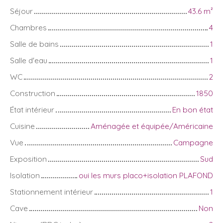
Séjour
43.6
m²
Chambres
4
Salle de bains
1
Salle d'eau
1
WC
2
Construction
1850
État intérieur
En bon état
Cuisine
Aménagée et équipée/Américaine
Vue
Campagne
Exposition
Sud
Isolation
oui les murs placo+isolation PLAFOND
Stationnement intérieur
1
Cave
Non