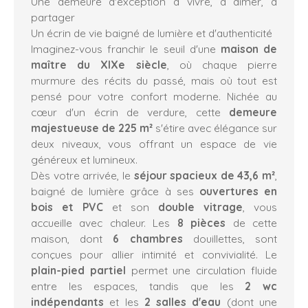
Une demeure d'exception à vivre, à aimer, à
partager
Un écrin de vie baigné de lumière et d'authenticité
Imaginez-vous franchir le seuil d'une
maison de
maître du XIXe siècle
, où chaque pierre
murmure des récits du passé, mais où tout est
pensé pour votre confort moderne. Nichée au
cœur d'un écrin de verdure, cette
demeure
majestueuse de 225 m²
s'étire avec élégance sur
deux niveaux, vous offrant un espace de vie
généreux et lumineux.
Dès votre arrivée, le
séjour spacieux de 43,6 m²
,
baigné de lumière grâce à ses
ouvertures en
bois et PVC
et son
double vitrage
, vous
accueille avec chaleur. Les
8 pièces
de cette
maison, dont
6 chambres
douillettes, sont
conçues pour allier intimité et convivialité. Le
plain-pied partiel
permet une circulation fluide
entre les espaces, tandis que les
2 wc
indépendants
et les
2 salles d'eau
(dont une