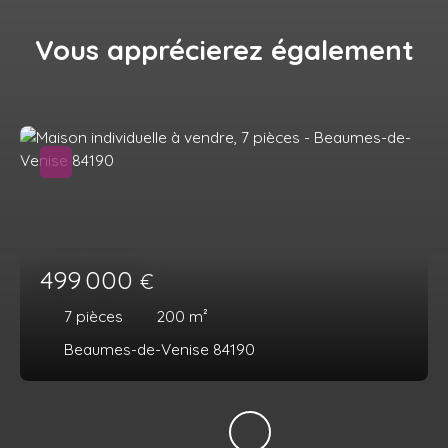
Vous apprécierez
également
499 000
€
7
pièces
200
m²
Beaumes-de-Venise 84190