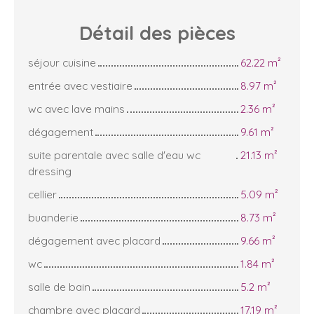
Détail des
pièces
séjour cuisine
62.22 m²
entrée avec vestiaire
8.97 m²
wc avec lave mains
2.36 m²
dégagement
9.61 m²
suite parentale avec salle d'eau wc
21.13 m²
dressing
cellier
5.09 m²
buanderie
8.73 m²
dégagement avec placard
9.66 m²
wc
1.84 m²
salle de bain
5.2 m²
chambre avec placard
17.19 m²