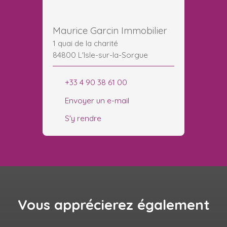
Maurice Garcin Immobilier
1 quai de la charité
84800 L'Isle-sur-la-Sorgue
+33 4 90 38 61 00
Envoyer un e-mail
S'y rendre
Vous apprécierez
également