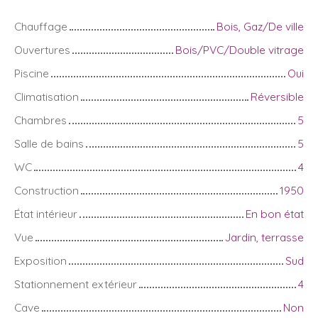
Chauffage
Bois, Gaz/De ville
Ouvertures
Bois/PVC/Double vitrage
Piscine
Oui
Climatisation
Réversible
Chambres
5
Salle de bains
5
WC
4
Construction
1950
État intérieur
En bon état
Vue
Jardin, terrasse
Exposition
Sud
Stationnement extérieur
4
Cave
Non