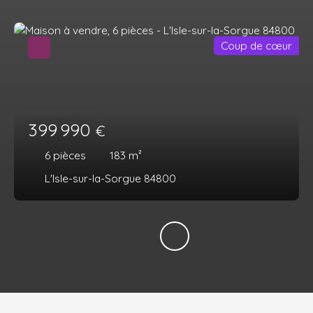
Coup de cœur
399 990
€
6
pièces
183
m²
L'Isle-sur-la-Sorgue 84800