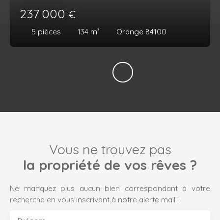
237 000
€
5
pièces
134
m²
Orange 84100
Vous ne trouvez pas
la propriété de vos rêves ?
Ne manquez plus aucun bien correspondant à votre
recherche en vous inscrivant à notre alerte mail !