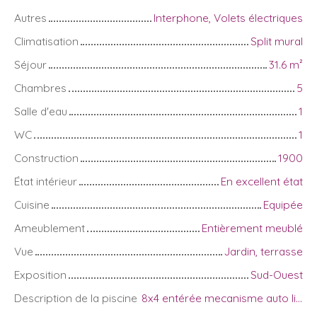
Autres
Interphone, Volets électriques
Climatisation
Split mural
Séjour
31.6
m²
Chambres
5
Salle d'eau
1
WC
1
Construction
1900
État intérieur
En excellent état
Cuisine
Equipée
Ameublement
Entièrement meublé
Vue
Jardin, terrasse
Exposition
Sud-Ouest
Description de la piscine
8x4 entérée mecanisme auto liner changer il y a 4ans filtre a sable+ billes de verres