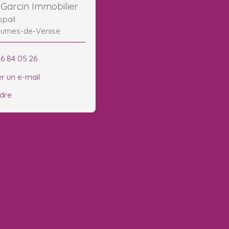
Garcin Immobilier
spail
aumes-de-Venise
86 84 05 26
r un e-mail
ndre