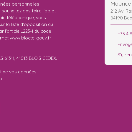
Maurice 
nnées personnelles
ouhaitez pas faire l'objet
212 Av. Ra
ie téléphonique, vous
84190 Be
r la liste d'opposition au
 l'article L223-1 du code
+33 4 
ernet www.bloctel.gouv.fr
Envoye
S'y re
CS 61311, 41013 BLOIS CEDEX.
ent de vos données
tre
politique de