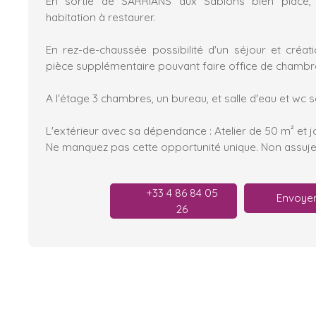
En sortie de SARRIANS aux Sablons bien placé, 
habitation à restaurer.
En rez-de-chaussée possibilité d'un séjour et créati
pièce supplémentaire pouvant faire office de chambr
A l'étage 3 chambres, un bureau, et salle d'eau et wc s
L'extérieur avec sa dépendance : Atelier de 50 m² et jol
Ne manquez pas cette opportunité unique. Non assujet
+33 4 86 84 05
Envoyer
26