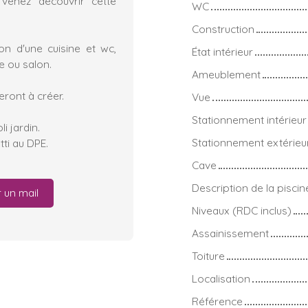
venez découvrir cette
WC
Construction
on d'une cuisine et wc,
État intérieur
e ou salon.
Ameublement
eront à créer.
Vue
Stationnement intérieur
i jardin.
Stationnement extérieu
ti au DPE.
Cave
Description de la piscin
 un mail
Niveaux (RDC inclus)
Assainissement
Toiture
Localisation
Référence