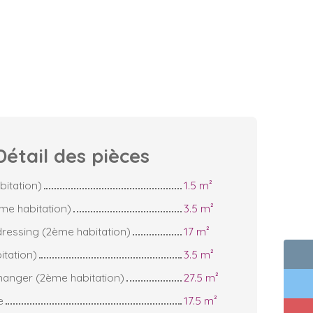
Détail des
pièces
bitation)
1.5 m²
e habitation)
3.5 m²
ressing (2ème habitation)
17 m²
itation)
3.5 m²
 manger (2ème habitation)
27.5 m²
e
17.5 m²