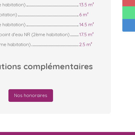
habitation)
13.5 m²
itation)
6 m²
habitation)
14.5 m²
oint d'eau NR (2ème habitation)
17.5 m²
e habitation)
2.5 m²
ations
complémentaires
Nos honoraires