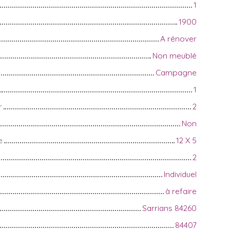
1
1900
A rénover
Non meublé
Campagne
1
r
2
Non
e
12 X 5
2
Individuel
à refaire
Sarrians 84260
84407