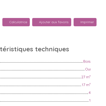
Calculatrice
Ajouter aux favoris
Imprimer
téristiques
techniques
Bois
Oui
27
m²
17
m²
4
1