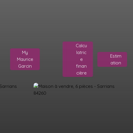
Calcu
My
latric
Estim
Maurice
e
ation
Garcin
finan
cière