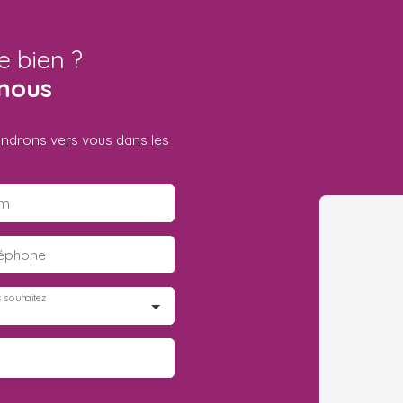
e bien ?
nous
iendrons vers vous dans les
m
léphone
 souhaitez