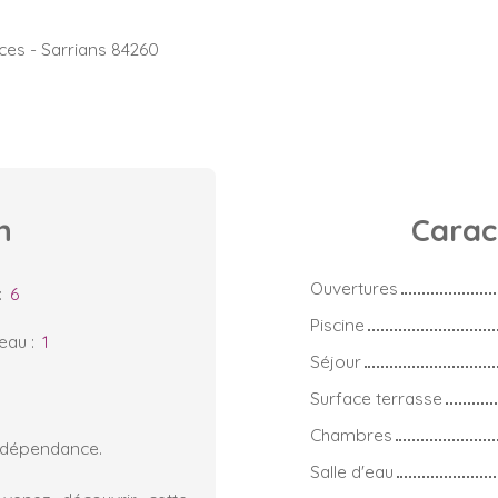
ces - Sarrians 84260
n
Carac
Ouvertures
:
6
Piscine
'eau
:
1
Séjour
Surface terrasse
Chambres
t dépendance.
Salle d'eau