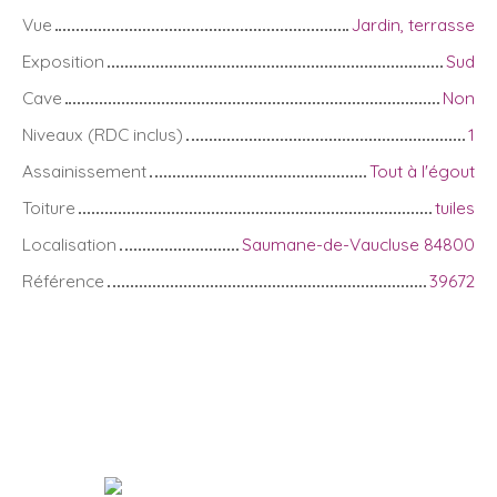
Vue
Jardin, terrasse
Exposition
Sud
Cave
Non
Niveaux (RDC inclus)
1
Assainissement
Tout à l'égout
Toiture
tuiles
Localisation
Saumane-de-Vaucluse 84800
Référence
39672