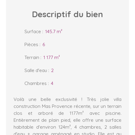
Descriptif
du bien
Surface
:
145.7
m²
Pièces
:
6
Terrain
:
1 177
m²
Salle d'eau
:
2
Chambres
:
4
Voilà une belle exclusivité ! Très jolie villa
construction Mas Provence récente, sur un terrain
clos et arboré de 1177m² avec piscine.
Entièrement de plain pied, elle offre une surface
habitable d'environ 124m², 4 chambres, 2 salles
d'eau + garage aménagé en studio. Elle est au