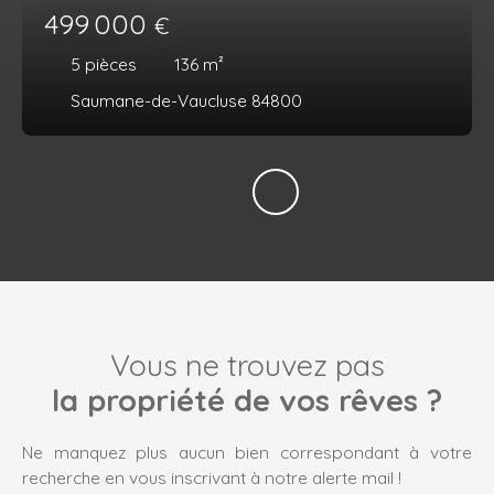
499 000
€
5
pièces
136
m²
Saumane-de-Vaucluse 84800
Vous ne trouvez pas
la propriété de vos rêves ?
Ne manquez plus aucun bien correspondant à votre
recherche en vous inscrivant à notre alerte mail !