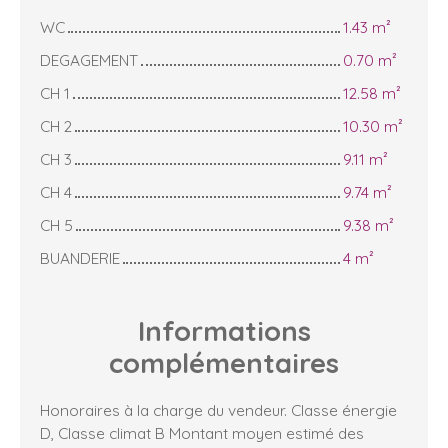
WC
1.43 m²
DEGAGEMENT
0.70 m²
CH 1
12.58 m²
CH 2
10.30 m²
CH 3
9.11 m²
CH 4
9.74 m²
CH 5
9.38 m²
BUANDERIE
4 m²
Informations
complémentaires
Honoraires à la charge du vendeur. Classe énergie
D, Classe climat B Montant moyen estimé des