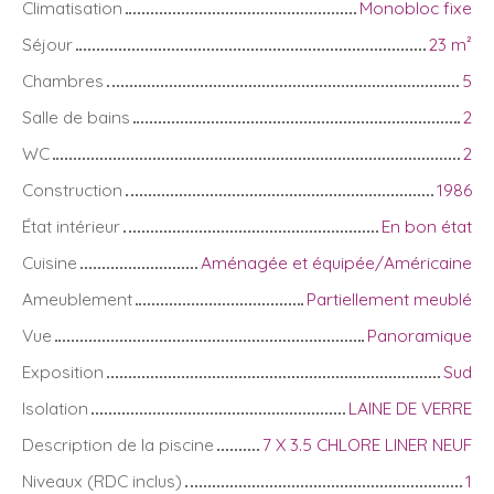
Climatisation
Monobloc fixe
Séjour
23
m²
Chambres
5
Salle de bains
2
WC
2
Construction
1986
État intérieur
En bon état
Cuisine
Aménagée et équipée/Américaine
Ameublement
Partiellement meublé
Vue
Panoramique
Exposition
Sud
Isolation
LAINE DE VERRE
Description de la piscine
7 X 3.5 CHLORE LINER NEUF
Niveaux (RDC inclus)
1